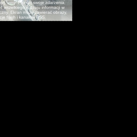
jej firmy. Promuj swoje zdarzenia,
ać wszelkiego rodzaju informacji w
czny. Ekran może zawierać obrazy,
cje flash i kanałów RSS.