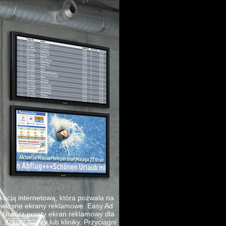
ikacją internetową, która pozwala na
e własne ekrany reklamowe. Easy Ad
 Utwórz prosty ekran reklamowy dla
 szkoly, biurzy lub kliniky. Przyciągni