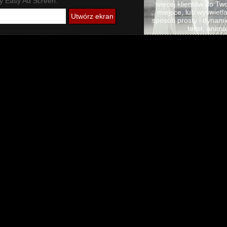
ny Easy Ad Screen.
więcej klientów do Two
miejsce, lub wyświetl
sposób prosty i dynami
tekst, anima